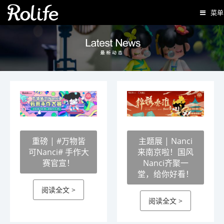
菜单
重磅 | #万物皆
主题展 | Nanci
可Nanci# 手作大
来南京啦！国风
赛官宣！
Nanci齐聚一
堂，给你好看！
阅读全文 >
阅读全文 >