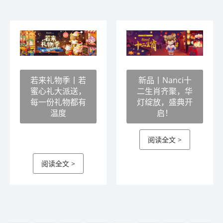
若来礼物季丨若
新品丨Nanci十
蜜心礼大派送，
二生肖齐聚，华
每一份礼物都有
灯绽放，盛典开
温度
启！
阅读全文 >
阅读全文 >